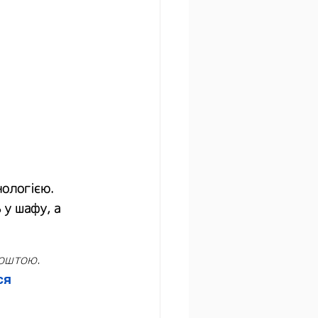
нологією. 
 у шафу, а 
поштою.
ся 