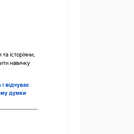
та історіями, 
ити навичку 
і відчуває 
ому думки 