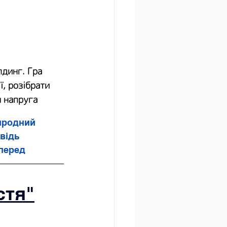
динг. Гра 
, розібрати 
я напруга
иродний 
відь 
вперед
стя"