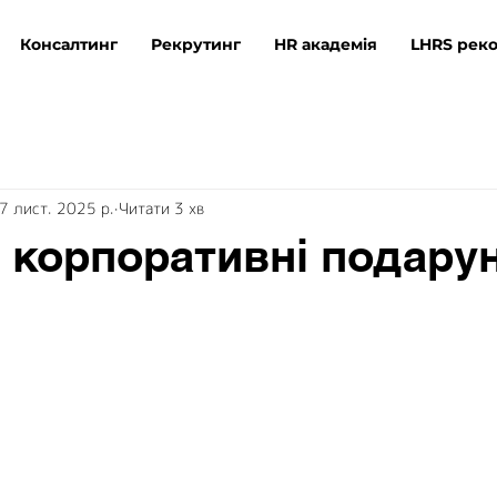
ns
Консалтинг
Консалтинг
Рекрутинг
Рекрутинг
HR академія
HR академія
LHRS рек
LHRS р
7 лист. 2025 р.
Читати 3 хв
і корпоративні подару