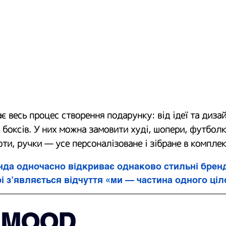
є весь процес створення подарунку: від ідеї та дизай
 боксів. У них можна замовити худі, шопери, футболк
ти, ручки — усе персоналізоване і зібране в комплек
анда одночасно відкриває однаково стильні бренд
трі з’являється відчуття «ми — частина одного ціл
 MOOD