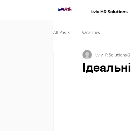
Lviv HR Solutions
Lviv HR Solutio
All Posts
Vacancies
LvivHR Solutions
2
Ідеальн