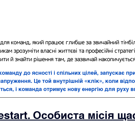
 для команд, який працює глибше за звичайний тімбіл
кам зрозуміти власні життєві та професійні стратегії
пити й знайти рішення там, де зазвичай накопичуєтьс
команду до ясності і спільних цілей, запускає пр
 напруження. Це той внутрішній «клік», коли відпо
ться, і команда отримує нову енергію для руху 
start. Особиста місія ща