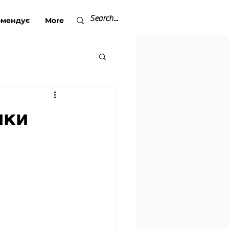
омендує
екомендує
More
Блог
More
нки