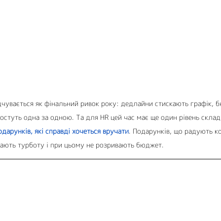
дчувається як фінальний ривок року: дедлайни стискають графік, 
ростуть одна за одною. Та для HR цей час має ще один рівень склад
дарунків, які справді хочеться вручати
. Подарунків, що радують к
ають турботу і при цьому не розривають бюджет.