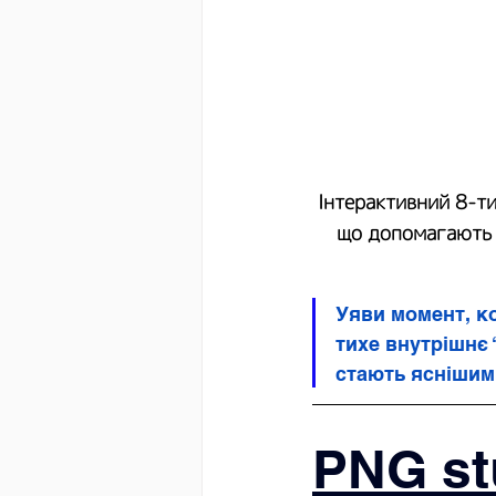
Інтерактивний 8-ти
що допомагають п
Уяви момент, к
тихе внутрішнє 
стають яснішим
PNG st