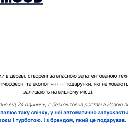
чки в дереві, створені за власною запатентованою тех
атмосферні та екологічні — подарунки, які не ховають
залишають на видному місці.
не від 24 одиниць, є безкоштовна доставка Новою 
алює таку свічку, у неї автоматично запускаєть
окоєм і турботою. І з брендом, який це подарував.