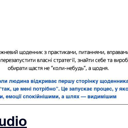
жневий щоденник з практиками, питаннями, вправами 
ерезапустити власні стратегії, знайти себе та вироб
обирати щастя не “коли-небудь”, а щодня.
оли людина відкриває першу сторінку щоденника 
“так, це мені потрібно”. Це запускає процес, у як
и, емоції спокійнішими, а шлях — видимішим
udio