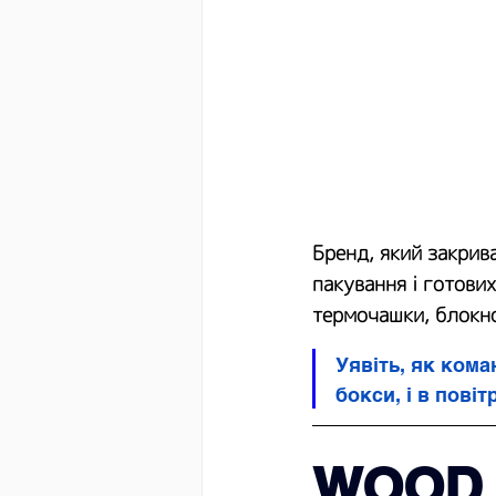
Бренд, який закрива
пакування і готових
термочашки, блокно
Уявіть, як ком
бокси, і в пові
WOOD