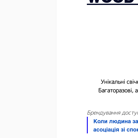
Унікальні сві
Багаторазові, 
Брендування доступ
Коли людина зап
асоціація зі сп