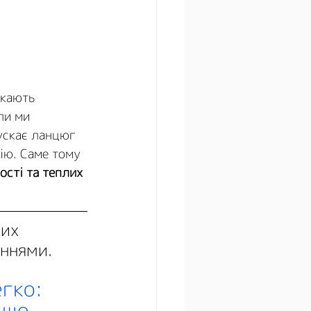
скають 
ли ми 
ускає ланцюг 
ію. Саме тому 
сті та теплих 
их 
ннями. 
гко: 
 що 