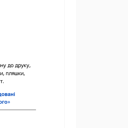
ну до друку, 
и, пляшки, 
т.
овані 
ого»