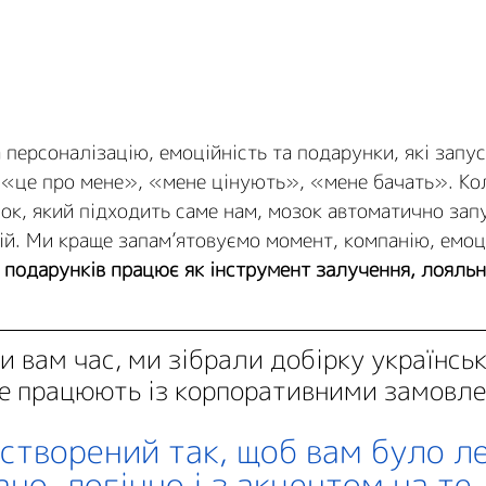
 персоналізацію, емоційність та подарунки, які запу
«це про мене», «мене цінують», «мене бачать». Ко
к, який підходить саме нам, мозок автоматично зап
ій. Ми краще запам’ятовуємо момент, компанію, емоц
 подарунків працює як інструмент залучення, лояльно
.
 вам час, ми зібрали добірку українськ
вже працюють із корпоративними замовле
створений так, щоб вам було ле
но, логічно і з акцентом на те,