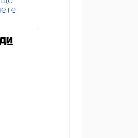
чете 
нди