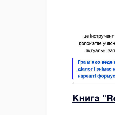
 це інструмент
допомагає учасни
актуальні за
Гра м’яко веде 
діалог і знімає
нарешті формує
Книга "Re