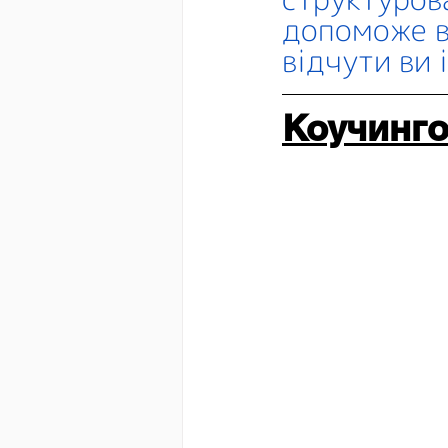
допоможе ви
відчути ви 
Коучинго