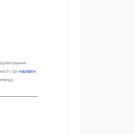
бюджетування 
ності. Це 
марафон 
оманду, 