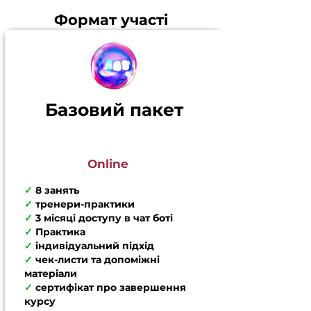
Формат участі
Базовий пакет
Online
✓
8 занять
✓
т
ренери-практики
✓
3 місяці доступу в чат боті
✓
Практика
✓
індивідуальний підхід
✓
чек-листи та допоміжні
матеріали
✓
сертифікат про завершення
курсу