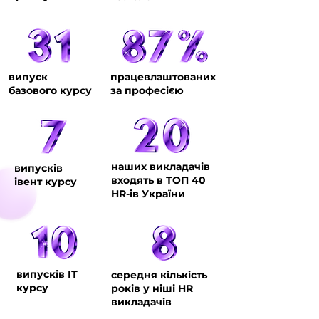
випуск
працевлаштованих
базового курсу
за професією
наших викладачів
випусків
входять в ТОП 40
івент курсу
HR-ів України
випусків ІТ
середня кількість
курсу
років у ніші HR
викладачів