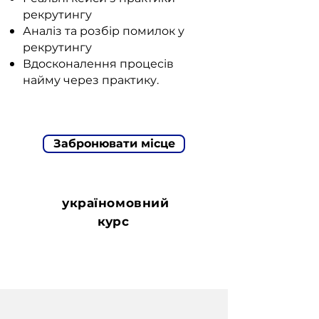
рекрутингу
Аналіз та розбір помилок у
рекрутингу
Вдосконалення процесів
найму через практику.
Забронювати місце
україномовний
курс