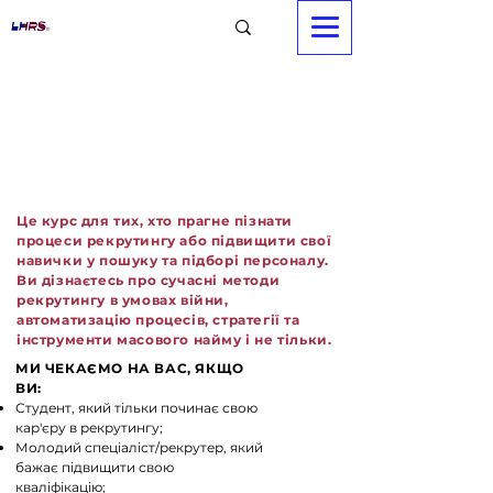
РЕКРУТИНГ
сьогодення:
інструменти успішного
найму
Це курс для тих, хто прагне пізнати
процеси рекрутингу або підвищити свої
навички у пошуку та підборі персоналу.
Ви дізнаєтесь про сучасні методи
рекрутингу в умовах війни,
автоматизацію процесів, стратегії та
інструменти масового найму і не тільки.
МИ ЧЕКАЄМО НА ВАС, ЯКЩО
ВИ:
Студент, який тільки починає свою
кар'єру в рекрутингу;
Молодий спеціаліст/рекрутер, який
бажає підвищити свою
кваліфікацію;