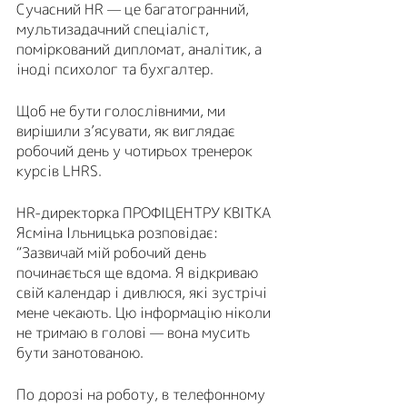
Сучасний HR — це багатогранний, 
мультизадачний спеціаліст, 
поміркований дипломат, аналітик, а 
іноді психолог та бухгалтер.
Щоб не бути голослівними, ми 
вирішили з’ясувати, як виглядає 
робочий день у чотирьох тренерок 
курсів LHRS. 
HR-директорка ПРОФІЦЕНТРУ КВІТКА 
Ясміна Ільницька розповідає: 
“Зазвичай мій робочий день 
починається ще вдома. Я відкриваю 
свій календар і дивлюся, які зустрічі 
мене чекають. Цю інформацію ніколи 
не тримаю в голові — вона мусить 
бути занотованою. 
По дорозі на роботу, в телефонному 