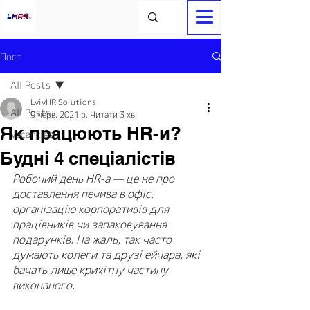
Пост
All Posts
LvivHR Solutions
All Posts
9 черв. 2021 р.
Читати 3 хв
Як працюють HR-и?
Vacancies
Будні 4 спеціалістів
Робочий день HR-а — це не про 
доставлення печива в офіс, 
організацію корпоративів для 
працівників чи запаковування 
подарунків. На жаль, так часто 
думають колеги та друзі ейчара, які 
бачать лише крихітну частину 
виконаного.