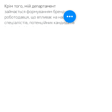
Крім того, мій департамент 
займається формуванням бренду 
роботодавця, що впливає на наших 
спеціалістів, потенційних кандидатів 
і клієнтів. Ми тісно співпрацюємо з 
рекрутерами та ейчарами ELEKS, 
допомагаючи формувати імідж 
компанії на ринку, а також 
створювати публікації в ЗМІ та 
соцмережах.”
Робочі дні в HR-спеціаліста є 
різними, залежно від галузі, в якій 
він працює, специфіки роботи та 
поставлених завдань, але об’єм його 
обов’язків завжди насичений та 
різноманітний. Хоч й досі існує міф 
про те, що HR = доставляння печива 
в офіс, та, на щастя, він розвіюється і 
відходить у минуле.