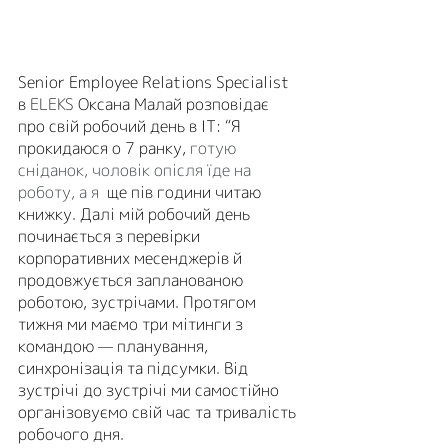
Senior Employee Relations Specialist 
в
ELEKS
 Оксана Малай розповідає 
про свій робочий день в ІТ: “Я 
прокидаюся о 7 ранку, 
готую 
сніданок, чоловік опісля їде на 
роботу, а я 
 ще пів години читаю 
книжку. Далі мій робочий день 
починається з перевірки 
корпоративних месенджерів й 
продовжується запланованою 
роботою, зустрічами. Протягом 
тижня ми маємо три мітинги з 
командою — планування, 
синхронізація та підсумки. Від 
зустрічі до зустрічі ми самостійно 
організовуємо свій час та тривалість 
робочого дня.