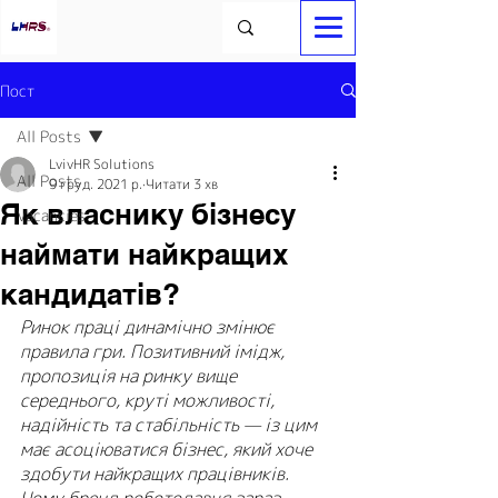
Пост
All Posts
LvivHR Solutions
All Posts
9 груд. 2021 р.
Читати 3 хв
Як власнику бізнесу
Vacancies
наймати найкращих
кандидатів?
Ринок праці динамічно змінює 
правила гри. Позитивний імідж, 
пропозиція на ринку вище 
середнього, круті можливості, 
надійність та стабільність — із цим 
має асоціюватися бізнес, який хоче 
здобути найкращих працівників. 