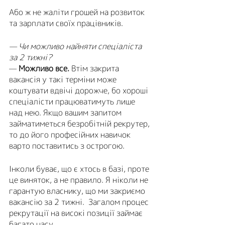
Або ж не жаліти грошей на розвиток 
та зарплати своїх працівників.
— Чи можливо найняти спеціаліста 
за 2 тижні?
— 
Можливо все. 
Втім закрита 
вакансія у такі терміни може 
коштувати вдвічі дорожче, бо хороші 
спеціалісти працюватимуть лише 
над нею. Якщо вашим запитом 
займатиметься безробітній рекрутер, 
то до його професійних навичок 
варто поставитись з острогою.
Інколи буває, що є хтось в базі, проте 
це виняток, а не правило. Я ніколи не 
гарантую власнику, що ми закриємо 
вакансію за 2 тижні.  Загалом процес 
рекрутації на високі позиції займає 
багато часу. 