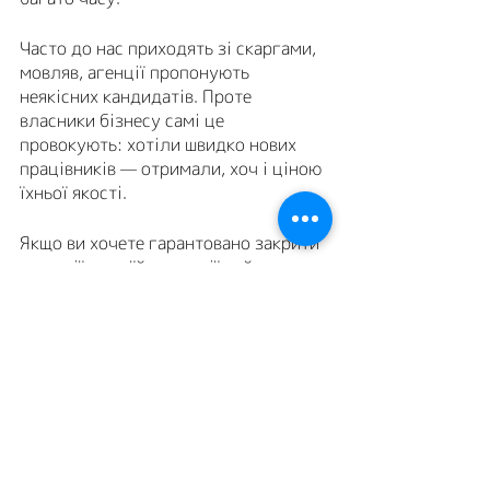
Часто до нас приходять зі скаргами, 
мовляв, агенції пропонують 
неякісних кандидатів. Проте 
власники бізнесу самі це 
провокують: хотіли швидко нових 
працівників — отримали, хоч і ціною 
їхньої якості.
Якщо ви хочете гарантовано закрити 
вакансії у своїй компанії найкращими 
людьми на ринку праці — ми з 
радістю допоможемо. Лише 
сконтактуйтесь з нами у зручний 
спосіб.
За номером телефону: 
+38 (067) 203 34 63 (менеджер 