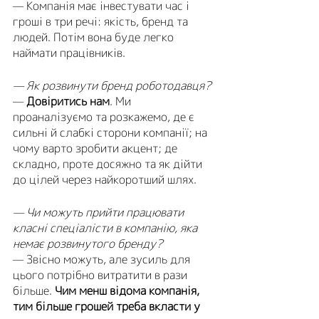
— Компанія має інвестувати час і 
гроші в три речі: якість, бренд та 
людей. Потім вона буде легко 
наймати працівників. 
— Як розвинути бренд роботодавця?
— 
Довіритись нам
. Ми 
проаналізуємо та розкажемо, де є 
сильні й слабкі сторони компанії; на 
чому варто зробити акцент; де 
складно, проте досяжно та як дійти 
до цілей через найкоротший шлях.
— Чи можуть прийти працювати 
класні спеціалісти в компанію, яка 
немає розвинутого бренду?
— Звісно можуть, але зусиль для 
цього потрібно витратити в рази 
більше. 
Чим менш відома компанія, 
тим більше грошей треба вкласти у 