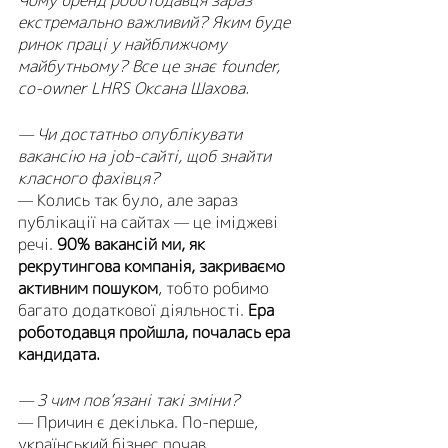
Чому бренд роботодавця зараз 
екстремально важливий? Яким буде 
ринок праці у найближчому 
майбутньому? Все це знає founder, 
co-owner LHRS Оксана Шахова.
— Чи достатньо опублікувати 
вакансію на job-сайті, щоб знайти 
класного фахівця?
— Колись так було, але зараз 
публікації на сайтах — це іміджеві 
речі. 
90% вакансій ми, як 
рекрутингова компанія, закриваємо 
активним пошуком
, тобто робимо 
багато додаткової діяльності. 
Ера 
роботодавця пройшла, почалась ера 
кандидата. 
— З чим пов’язані такі зміни?
— Причин є декілька. По-перше, 
український бізнес почав 