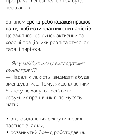
Програма mental health теж буде 
перевагою.
Загалом 
бренд роботодавця працює 
на те, щоб мати класних спеціалістів
. 
Це важливо, бо ринок активний та 
хороші працівники розлітаються, як 
гарячі пиріжки.
— Як у майбутньому виглядатиме 
ринок праці?
— Надалі кількість кандидатів буде 
зменшуватись. Тому, якщо власники 
бізнесу не хочуть проґавити 
розумних працівників, то мусять 
мати:
▪️ відповідальних рекрутингових 
партнерів, як ми;
▪️ розвинутий бренд роботодавця.