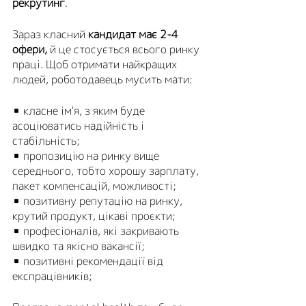
рекрутинг
.
Зараз класний 
кандидат має 2-4 
офери,
 й це стосується всього ринку 
праці. Щоб отримати найкращих 
людей, роботодавець мусить мати:
▪️ класне ім'я, з яким буде 
асоціюватись надійність і 
стабільність; 
▪️ пропозицію на ринку вище 
середнього, тобто хорошу зарплату, 
пакет компенсацій, можливості;
▪️ позитивну репутацію на ринку, 
крутий продукт, цікаві проєкти;
▪️ професіоналів, які закривають 
швидко та якісно вакансії;
▪️ позитивні рекомендації від 
експрацівників;