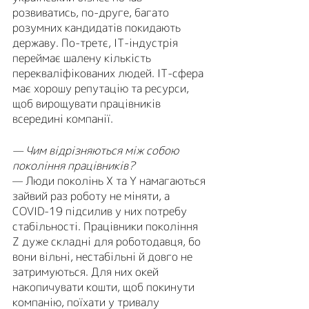
розвиватись, по-друге, багато 
розумних кандидатів покидають 
державу. По-третє, ІТ-індустрія 
переймає шалену кількість 
перекваліфікованих людей. ІТ-сфера 
має хорошу репутацію та ресурси, 
щоб вирощувати працівників 
всередині компанії.
— Чим відрізняються між собою 
покоління працівників?
— Люди поколінь Х та Y намагаються 
зайвий раз роботу не міняти, а 
COVID-19 підсилив у них потребу 
стабільності. Працівники покоління 
Z дуже складні для роботодавця, бо 
вони вільні, нестабільні й довго не 
затримуються. Для них окей 
накопичувати кошти, щоб покинути 
компанію, поїхати у тривалу 