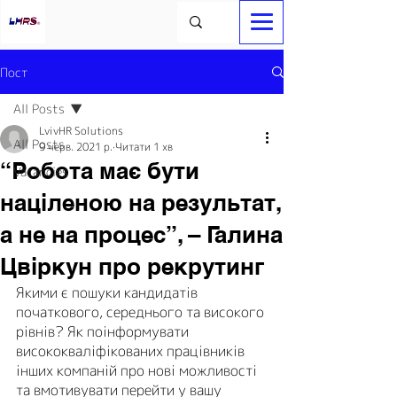
Пост
All Posts
LvivHR Solutions
All Posts
9 черв. 2021 р.
Читати 1 хв
“Робота має бути
Vacancies
націленою на результат,
а не на процес”, – Галина
Цвіркун про рекрутинг
Якими є пошуки кандидатів 
початкового, середнього та високого 
рівнів? Як поінформувати 
висококваліфікованих працівників 
інших компаній про нові можливості 
та вмотивувати перейти у вашу 